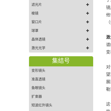
滤光片
镜
棱镜
他
（
窗口片
球罩
激
晶体透镜
谱
激光光学
变
集结号
对
变形镜头
望
准直透镜
展
鱼眼镜头
勒
扩束器
这
短波红外镜头