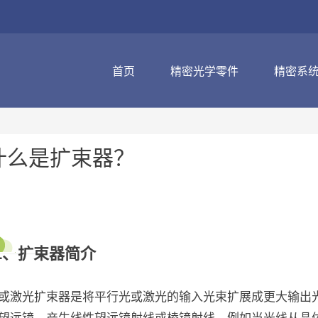
首页
精密光学零件
精密系
什么是扩束器？
1、扩束器简介
或激光扩束器是将平行光或激光的输入光束扩展成更大输出
望远镜，产生线性望远镜射线或棱镜射线，例如当光线从晶