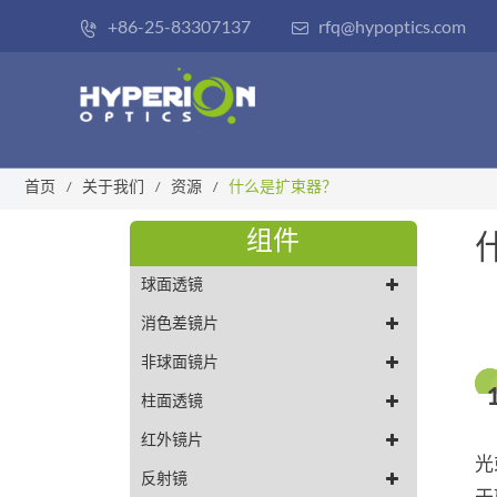
+86-25-83307137
rfq@hypoptics.com


首页
关于我们
资源
什么是扩束器？
组件
球面透镜
消色差镜片
非球面镜片
柱面透镜
红外镜片
光
反射镜
于