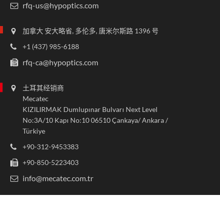
rfq-us@hypoptics.com
加拿大 安大略省, 多伦多, 唐米尔斯路 1396 号
+1 (437) 985-6188
rfq-ca@hypoptics.com
土耳其经销商
Mecatec
KIZILIRMAK Dumlupınar Bulvarı Next Level
No:3A/10 Kapı No:10 06510 Çankaya/ Ankara /
Türkiye
+90-312-9453383
+90-850-5223403
info@mecatec.com.tr