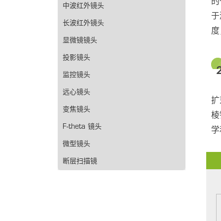
的
中波红外镜头
于
长波红外镜头
度
显微镜镜头
投影镜头
监控镜头
远心镜头
扩
变焦镜头
棱
F-theta 镜头
学
微型镜头
断层扫描镜