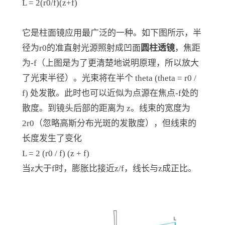
L = 2(r0/f)(z+f)
它是柱面镜应用最广泛的一种。如下图所示，半
径为r0的准直射光源照射成凹面
圆柱透镜
，焦距
为-f（上图是为了更清楚地说明原理，所以放大
了光束半径）。光束将在半个 theta (theta = r0 /
f) 处发散。此时也可以近似为点源在焦点-f处的
散度。到镜头后部的距离为 z。线束的宽度为
2r0（忽略高斯分布光斑的发散度），但线束的
长度发生了变化
L = 2 (r0 / f) (z + f)
当z大于f时，膨胀比接近z/f，线长与z成正比。