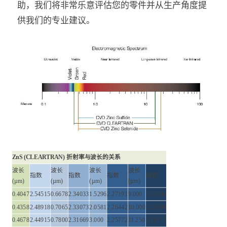
助，我们将非常乐意评估您的零件并从生产角度提
供我们的专业建议。
ZnS (CLEARTRAN) 折射率与波长的关系
波长
波长
波长
波长
指数
指数
指数
指数
(µm)
(µm)
(µm)
(µm)
0.4047
2.54515
0.6678
2.34033
1.5296
2.27191
9.000
2.21290
0.4358
2.48918
0.7065
2.33073
2.0581
2.26442
10.000
2.20084
0.4678
2.44915
0.7800
2.31669
3.000
2.25772
11.250
2.18317