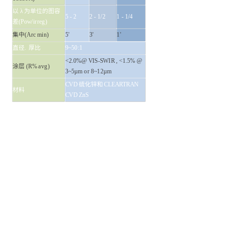
以 λ 为单位的图容
5 - 2
2 - 1/2
1 - 1/4
差(Pow/irreg)
集中(Arc min)
5'
3'
1'
直径. 厚比
9~50:1
<2.0%@ VIS-SWIR , <1.5% @
涂层 (R% avg)
3~5µm or 8~12µm
CVD 硫化锌和 CLEARTRAN
材料
CVD ZnS