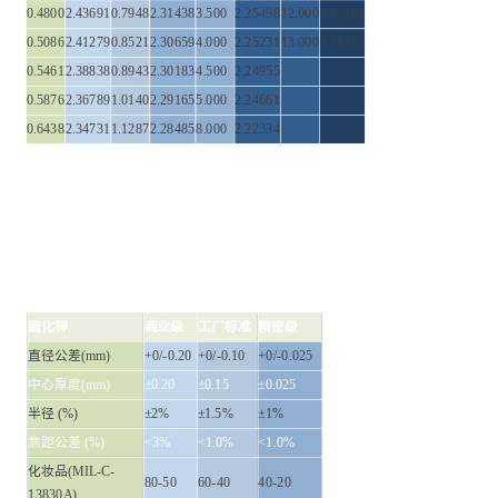
0.4800
2.43691
0.7948
2.31438
3.500
2.25498
12.000
2.17101
0.5086
2.41279
0.8521
2.30659
4.000
2.25231
13.000
2.15252
0.5461
2.38838
0.8943
2.30183
4.500
2.24955
0.5876
2.36789
1.0140
2.29165
5.000
2.24661
0.6438
2.34731
1.1287
2.28485
8.000
2.22334
硫化锌
商业级
工厂标准
精密级
直径公差(mm)
+0/-0.20
+0/-0.10
+0/-0.025
中心厚度(mm)
±0.20
±0.15
±0.025
半径 (%)
±2%
±1.5%
±1%
焦距公差 (%)
<3%
<1.0%
<1.0%
化妆品(MIL-C-
80-50
60-40
40-20
13830A)