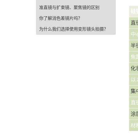
准直镜与扩束镜、聚焦镜的区别
硅
你了解消色差镜片吗？
直
为什么我们选择使用变形镜头拍摄？
中
半径
焦距
化妆
以 
集中
直
涂层
材