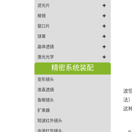
滤光片
棱镜
窗口片
球罩
晶体透镜
激光光学
精密系统装配
变形镜头
准直透镜
波恒
法）
鱼眼镜头
这
扩束器
短波红外镜头
中波红外镜头