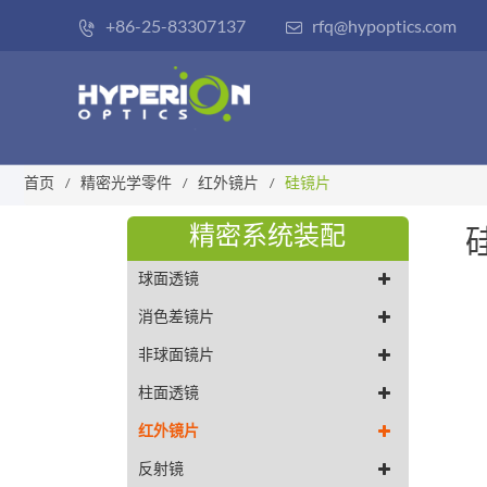
+86-25-83307137
rfq@hypoptics.com


首页
精密光学零件
红外镜片
硅镜片
精密系统装配
球面透镜
消色差镜片
非球面镜片
柱面透镜
红外镜片
反射镜