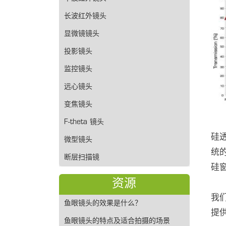
长波红外镜头
显微镜镜头
投影镜头
监控镜头
远心镜头
变焦镜头
F-theta 镜头
硅透
微型镜头
统
断层扫描镜
硅
资源
我们
鱼眼镜头的效果是什么？
提
鱼眼镜头的特点及适合拍摄的场景