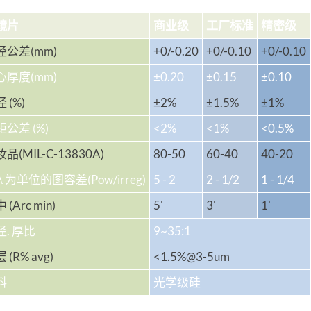
镜片
商业级
工厂标准
精密级
径公差(mm)
+0/-0.20
+0/-0.10
+0/-0.10
心厚度(mm)
±0.20
±0.15
±0.10
 (%)
±2%
±1.5%
±1%
公差 (%)
<2%
<1%
<0.5%
品(MIL-C-13830A)
80-50
60-40
40-20
λ 为单位的图容差(Pow/irreg)
5 - 2
2 - 1/2
1 - 1/4
 (Arc min)
5'
3'
1'
径. 厚比
9~35:1
 (R% avg)
<1.5%@3-5um
料
光学级硅