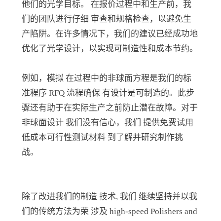
他们的光学目标
。
在报价过程中和生产前，我
们的团队进行仔细 审查和规格检查，以避免生
产陷阱。在许多情况下，我们的建议已经成功地
优化了光学设计，以实现可制造性和成本节约。
例如，模拟
在
过程中的非球面方程是我们的标
准程序
RFQ 流程确保
有设计是可制造的。此步
骤还有助于在
实际生产之前防止潜在故障。对于
非球面
设计
我们没有信心，
我们 提供
免费试用
低成本
可行性测试材料
到
了解并研究制作
挑
战。
除了改进我们的制造 技术
,
我们 继续坚持并以我
们的
传统
方法为荣 涉及
high
-
speed Polish
ers and