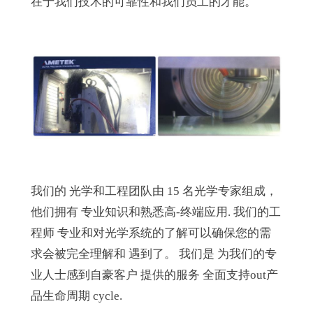
在于我们技术的可靠性和我们员工的才能。
我们的 光学和工程团队由 15 名光学专家组成，
他们
拥有 专业知识和熟悉
高
-
终端应用
.
我们的工
程师
专业
和对光学系统的了解可以确保
您的需
求
会
被完全理解
和 遇到了
。
我们
是
为我们的专
业人士感到自豪
客户
提供的服务 全面支持
out
产
品生命周期
c
y
cle.