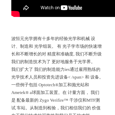
波恒元光学拥有
十多年
的
经验
光学
和
机械 设
计
、
制造
和 光学
组装。
有 光子学市场的快速增
长和
不断增长的
对 精度和准确度
,
我们不断升级
我们的制造技术
为了
更好地服务于光学界。
我们扩大了
我们的制造能力
ies
通过雇用
熟练的
光学技术人员
和投资先进设备< /span>
和 设备。
一些例子包括
Optotech®加工和抛光站
和
Ametek®
a
球面加工装置
。在 计量方面，
我们
是 配备最新的
Zygo
Verifire
™
干涉仪和MTF测
试 车站。从制造到检验，我们相信
我们的 价值