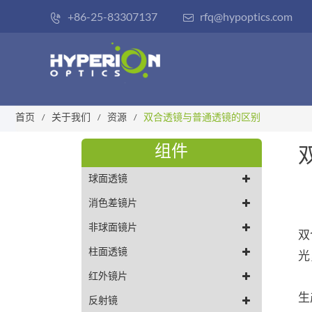
+86-25-83307137
rfq@hypoptics.com


首页
关于我们
资源
双合透镜与普通透镜的区别
组件
球面透镜
消色差镜片
非球面镜片
双
柱面透镜
光
红外镜片
生
反射镜