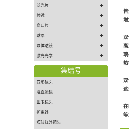
滤光片
普
棱镜
增
窗口片
球罩
双
高
晶体透镜
璃
激光光学
热
集结号
双
变形镜头
这
准直透镜
鱼眼镜头
在
扩束器
等
短波红外镜头